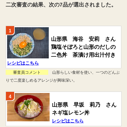
二次審査の結果、次の7品が選出されました。
1
山形県 海谷 安莉 さん
鶏塩そぼろと山形のだしの
二色丼 茶漬け用出汁付き
レシピはこちら
審査員コメント
山形らしい食材を使い、一つのどんぶ
りで二度楽しめるアレンジが興味深い。
4
山形県 早坂 莉乃 さん
ネギ塩レモン丼
レシピはこちら