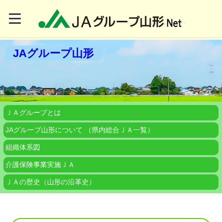
JAグループ山形
ＪＡグループとは
JAグループ山形について （県内総合ＪＡ一覧）
組織体系図
介護保険事業実施ＪＡ
ＪＡの歴史（山形の沿革史）