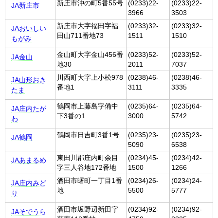
新庄市沖の町5番55号
(0233)22-
(0233)22-
JA新庄市
3966
3503
新庄市大字福田字福
(0233)32-
(0233)32-
JAおいしい
田山711番地73
1511
1510
もがみ
金山町大字金山456番
(0233)52-
(0233)52-
JA金山
地30
2011
7037
川西町大字上小松978
(0238)46-
(0238)46-
JA山形おき
番地1
3111
3335
たま
鶴岡市上藤島字備中
(0235)64-
(0235)64-
JA庄内たが
下3番の1
3000
5742
わ
鶴岡市日吉町3番1号
(0235)23-
(0235)23-
JA鶴岡
5090
6538
東田川郡庄内町余目
(0234)45-
(0234)42-
JAあまるめ
字三人谷地172番地
1500
1266
酒田市曙町一丁目1番
(0234)26-
(0234)24-
JA庄内みど
地
5500
5777
り
酒田市坂野辺新田字
(0234)92-
(0234)92-
JAそでうら