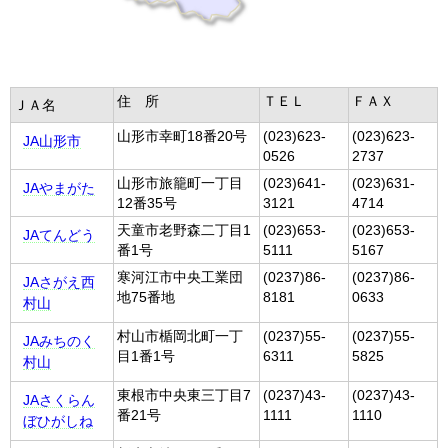
住 所
ＴＥＬ
ＦＡＸ
ＪＡ名
山形市幸町18番20号
(023)623-
(023)623-
JA山形市
0526
2737
山形市旅籠町一丁目
(023)641-
(023)631-
JAやまがた
12番35号
3121
4714
天童市老野森二丁目1
(023)653-
(023)653-
JAてんどう
番1号
5111
5167
寒河江市中央工業団
(0237)86-
(0237)86-
JAさがえ西
地75番地
8181
0633
村山
村山市楯岡北町一丁
(0237)55-
(0237)55-
JAみちのく
目1番1号
6311
5825
村山
東根市中央東三丁目7
(0237)43-
(0237)43-
JAさくらん
番21号
1111
1110
ぼひがしね