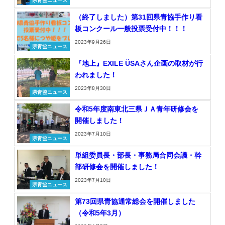
県青協ニュース
（終了しました）第31回県青協手作り看
板コンクール一般投票受付中！！！
2023年9月26日
県青協ニュース
『地上』EXILE ÜSAさん企画の取材が行
われました！
2023年8月30日
県青協ニュース
令和5年度南東北三県ＪＡ青年研修会を
開催しました！
2023年7月10日
県青協ニュース
単組委員長・部長・事務局合同会議・幹
部研修会を開催しました！
2023年7月10日
県青協ニュース
第73回県青協通常総会を開催しました
（令和5年3月）