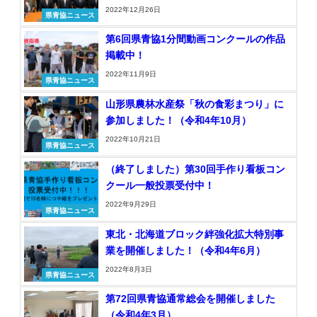
2022年12月26日
県青協ニュース
第6回県青協1分間動画コンクールの作品
掲載中！
2022年11月9日
県青協ニュース
山形県農林水産祭「秋の食彩まつり」に
参加しました！（令和4年10月）
2022年10月21日
県青協ニュース
（終了しました）第30回手作り看板コン
クール一般投票受付中！
2022年9月29日
県青協ニュース
東北・北海道ブロック絆強化拡大特別事
業を開催しました！（令和4年6月）
2022年8月3日
県青協ニュース
第72回県青協通常総会を開催しました
（令和4年3月）