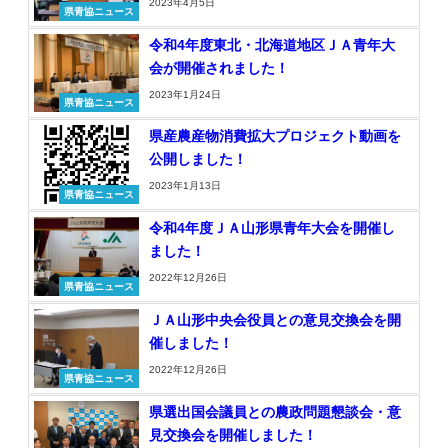
2023年4月5日
県青協ニュース
令和4年度東北・北海道地区ＪＡ青年大
会が開催されました！
2023年1月24日
県青協ニュース
県産農産物消費拡大プロジェクト動画を
公開しました！
2023年1月13日
県青協ニュース
令和4年度ＪＡ山形県青年大会を開催し
ました！
2022年12月26日
県青協ニュース
ＪＡ山形中央会役員との意見交換会を開
催しました！
2022年12月26日
県青協ニュース
県選出国会議員との農政問題懇談会・意
見交換会を開催しました！