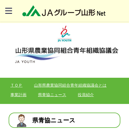
ＴＯＰ
山形県農業協同組合青年組織協議会とは
事業計画
県青協ニュース
役員紹介
県青協ニュース