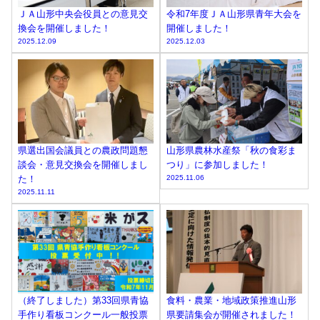
ＪＡ山形中央会役員との意見交
令和7年度ＪＡ山形県青年大会を
換会を開催しました！
開催しました！
2025.12.09
2025.12.03
県選出国会議員との農政問題懇
山形県農林水産祭「秋の食彩ま
談会・意見交換会を開催しまし
つり」に参加しました！
た！
2025.11.06
2025.11.11
（終了しました）第33回県青協
食料・農業・地域政策推進山形
手作り看板コンクール一般投票
県要請集会が開催されました！