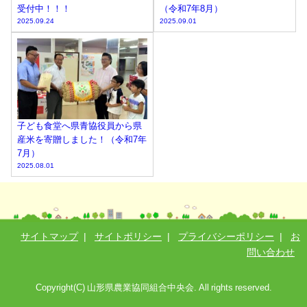
受付中！！！
（令和7年8月）
2025.09.24
2025.09.01
子ども食堂へ県青協役員から県
産米を寄贈しました！（令和7年
7月）
2025.08.01
サイトマップ
|
サイトポリシー
|
プライバシーポリシー
|
お
問い合わせ
Copyright(C) 山形県農業協同組合中央会. All rights reserved.