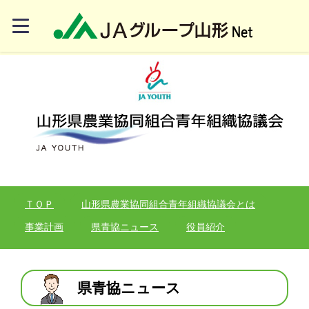
ＴＯＰ
山形県農業協同組合青年組織協議会とは
事業計画
県青協ニュース
役員紹介
県青協ニュース