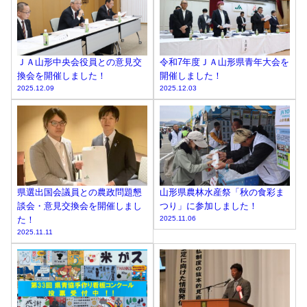
ＪＡ山形中央会役員との意見交
令和7年度ＪＡ山形県青年大会を
換会を開催しました！
開催しました！
2025.12.09
2025.12.03
県選出国会議員との農政問題懇
山形県農林水産祭「秋の食彩ま
談会・意見交換会を開催しまし
つり」に参加しました！
た！
2025.11.06
2025.11.11