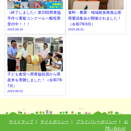
（終了しました）第33回県青協
食料・農業・地域政策推進山形
手作り看板コンクール一般投票
県要請集会が開催されました！
受付中！！！
（令和7年8月）
2025.09.24
2025.09.01
子ども食堂へ県青協役員から県
産米を寄贈しました！（令和7年
7月）
2025.08.01
サイトマップ
|
サイトポリシー
|
プライバシーポリシー
|
お
問い合わせ