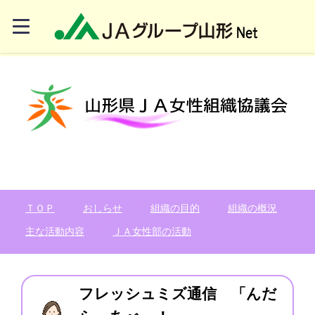
ＴＯＰ
おしらせ
組織の目的
組織の概況
主な活動内容
ＪＡ女性部の活動
フレッシュミズ通信 「んだ