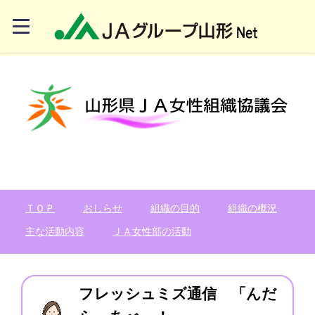
ＴＯＰ
おしらせ
組織の目的
組織の概況
主な活動内容
ＪＡ女性部の活動
フレッシュミズ通信 「んだ