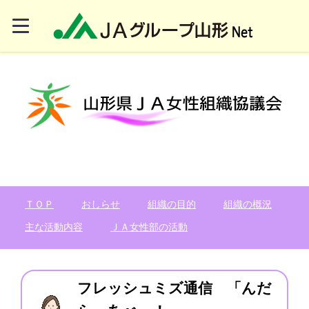
ＴＯＰ
おしらせ
組織の目的
組織の概況
主な活動内容
ＪＡ女性部の活動
フレッシュミズ通信 「んだ