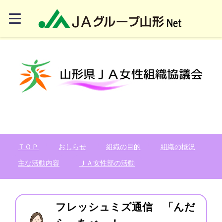
ＴＯＰ
おしらせ
組織の目的
組織の概況
主な活動内容
ＪＡ女性部の活動
フレッシュミズ通信 「んだ