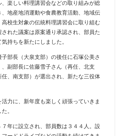
ル、楽しい料理講習会などの取り組みが総
き、地産地消運動や食農教育活動、地域伝
、高校生対象の伝統料理講習会に取り組む
程された議案は原案通り承認され、部員た
て気持ちを新たにしました。
優子部長（大泉支部）の後任に石塚公美さ
）、副部長に佐藤雪子さん（再任、北支
新任、南支部）が選出され、新たな三役体
を活力に、新年度も楽しく頑張っていきま
した。
４７年に設立され、部員数は３４４人。設