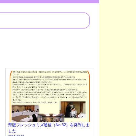
県版フレッシュミズ通信（No.32）を発刊しま
した