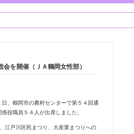
常総会を開催（ＪＡ鶴岡女性部）
１日、鶴岡市の農村センターで第５４回通
関係役職員５４人が出席しました。
は、江戸川区民まつり、大産業まつりへの