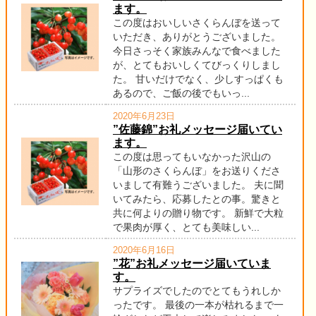
ます。
この度はおいしいさくらんぼを送って
いただき、ありがとうございました。
今日さっそく家族みんなで食べました
が、とてもおいしくてびっくりしまし
た。 甘いだけでなく、少しすっぱくも
あるので、ご飯の後でもいっ...
2020年6月23日
”佐藤錦”お礼メッセージ届いてい
ます。
この度は思ってもいなかった沢山の
「山形のさくらんぼ」をお送りくださ
いまして有難うございました。 夫に聞
いてみたら、応募したとの事。驚きと
共に何よりの贈り物です。 新鮮で大粒
で果肉が厚く、とても美味しい...
2020年6月16日
”花”お礼メッセージ届いていま
す。
サプライズでしたのでとてもうれしか
ったです。 最後の一本が枯れるまで一