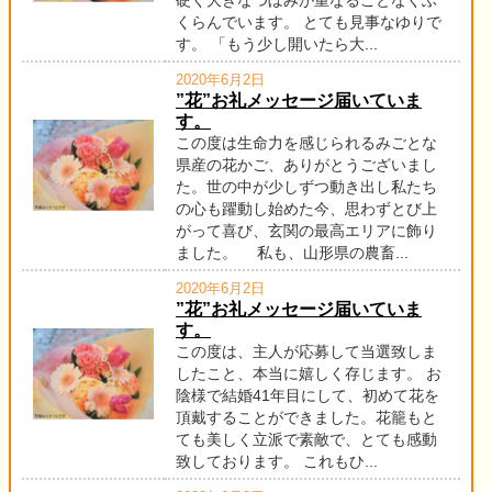
硬く大きなつぼみが重なることなくふ
くらんでいます。 とても見事なゆりで
す。 「もう少し開いたら大...
2020年6月2日
”花”お礼メッセージ届いていま
す。
この度は生命力を感じられるみごとな
県産の花かご、ありがとうございまし
た。世の中が少しずつ動き出し私たち
の心も躍動し始めた今、思わずとび上
がって喜び、玄関の最高エリアに飾り
ました。 私も、山形県の農畜...
2020年6月2日
”花”お礼メッセージ届いていま
す。
この度は、主人が応募して当選致しま
したこと、本当に嬉しく存じます。 お
陰様で結婚41年目にして、初めて花を
頂戴することができました。花籠もと
ても美しく立派で素敵で、とても感動
致しております。 これもひ...