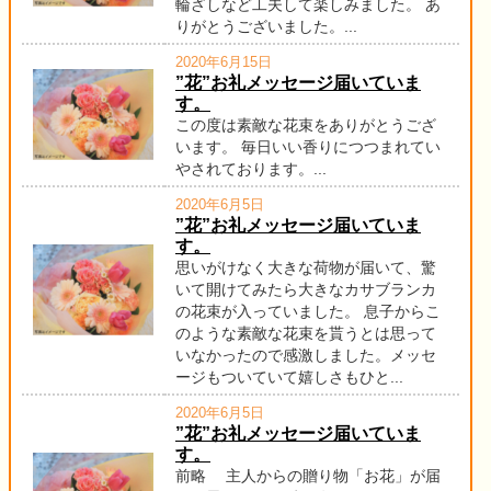
輪ざしなど工夫して楽しみました。 あ
りがとうございました。...
2020年6月15日
”花”お礼メッセージ届いていま
す。
この度は素敵な花束をありがとうござ
います。 毎日いい香りにつつまれてい
やされております。...
2020年6月5日
”花”お礼メッセージ届いていま
す。
思いがけなく大きな荷物が届いて、驚
いて開けてみたら大きなカサブランカ
の花束が入っていました。 息子からこ
のような素敵な花束を貰うとは思って
いなかったので感激しました。メッセ
ージもついていて嬉しさもひと...
2020年6月5日
”花”お礼メッセージ届いていま
す。
前略 主人からの贈り物「お花」が届