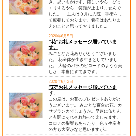
き、思いもかけず、嬉しいやら、びっ
くりするやら、笑顔が止まりませんで
した。 主人は３月に入院・手術をし
て療養しております。看病はあたりま
えのことと思っておりました...
2020年6月5日
”花”お礼メッセージ届いていま
す。
みごとなお花ありがとうございまし
た。 花全体が生き生きとしていまし
た。 大輪のバラのビロードのような美
しさ、本当にすてきです。...
2020年6月3日
”花”お礼メッセージ届いていま
す。
この度は、お花のプレゼントありがと
うございます。 みごとな百合の花、カ
サブランカでしょうか。早速に仏だん
と玄関にそれぞれ飾って楽しみます。
コロナの影響もあったり、色々生産者
の方も大変かなと思いますが...