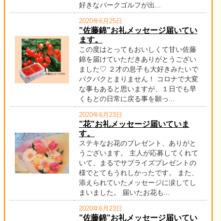
好きなパークゴルフが出...
2020年6月25日
”佐藤錦”お礼メッセージ届いてい
ます。
この度はとってもおいしくて甘い佐藤
錦を届けていただきありがとうござい
ました♡ ２才の息子も大好きみたいで
バクバクとまりません！ コロナで大変
な事もあると思いますが、１日でも早
くもとの日常に戻る事を願っ...
2020年6月23日
”花”お礼メッセージ届いていま
す。
ステキなお花のプレゼント、ありがと
うございます。 主人が応募してくれて
いて、まるでサプライズプレゼントの
様でとてもうれしかったです。 また、
添えられていたメッセージに涙してし
まいました。 届いたお花も...
2020年6月23日
”佐藤錦”お礼メッセージ届いてい