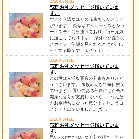
2020年6月2日
”花”お礼メッセージ届いていま
す。
すごく立派なユリの花束ありがとうご
ざいます。 義母はデイサービスとショ
ートステイに出掛けており、毎日元気
に過ごしております。 県外のひ孫との
スカイプで笑顔を見られるときが、ほ
っとする時です。 いただい...
2020年6月2日
”花”お礼メッセージ届いていま
す。
この度は立派な百合の花束をありがと
うございます。 家族みんなで毎日愛で
ています。 置いてある部屋には百合の
濃厚な香りが充満していて、「なんだ
かお金持ちになった気分！」というコ
メントも出ていました。(笑...
2020年6月2日
”花”お礼メッセージ届いていま
す。
思いがけずきれいなお花を頂き、有り