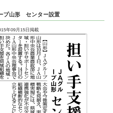
ープ山形 センター設置
015年09月15日掲載