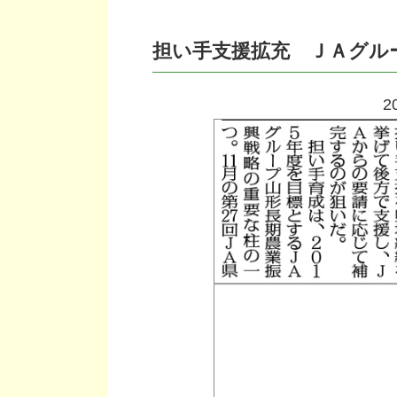
担い手支援拡充 ＪＡグル
2