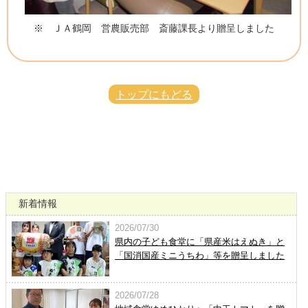
※ ＪＡ鶴岡 営農販売部 斎藤課長より贈呈しました
トップにもどる
新着情報
2026/07/30
県内の子ども食堂に「県産米はえぬき」と
「国消国産ミニうちわ」等を贈呈しました
2026/07/28