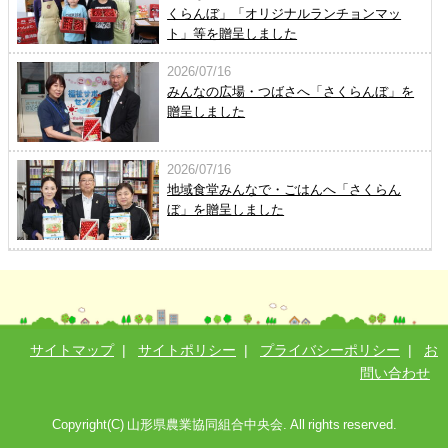
くらんぼ」「オリジナルランチョンマッ
ト」等を贈呈しました
2026/07/16
みんなの広場・つばさへ「さくらんぼ」を
贈呈しました
2026/07/16
地域食堂みんなで・ごはんへ「さくらん
ぼ」を贈呈しました
サイトマップ
|
サイトポリシー
|
プライバシーポリシー
|
お
問い合わせ
Copyright(C) 山形県農業協同組合中央会. All rights reserved.