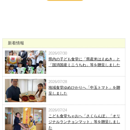
新着情報
2026/07/30
県内の子ども食堂に「県産米はえぬき」と
「国消国産ミニうちわ」等を贈呈しました
2026/07/28
地域食堂ゆめひかりへ「中玉トマト」を贈
呈しました
2026/07/24
こども食堂ちゃおへ「さくらんぼ」「オリ
ジナルランチョンマット」等を贈呈しまし
た