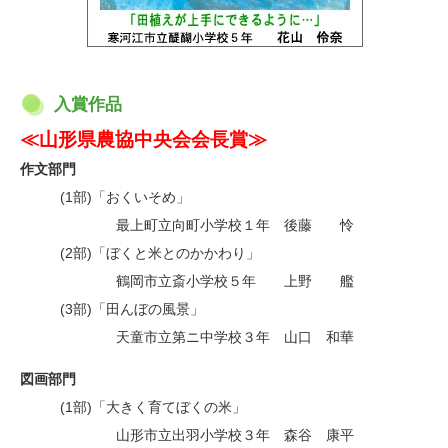
入賞作品
≪山形県農協中央会会長賞≫
作文部門
(1部)「おくいそめ」
・
最上町立向町小学校１年 後藤 怜
(2部)「ぼくと米とのかかわり」
・
鶴岡市立斎小学校５年 上野 艦
(3部)「田んぼの風景」
・
天童市立第ニ中学校３年 山口 和華
図画部門
(1部)「大きく育てぼくの米」
・
山形市立出羽小学校３年 森谷 康平