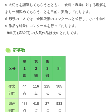
の大切さを認識してもらうとともに、食料・農業に対する理解を
より一層深めてもらうことを目的に実施しております。
山形県のＪＡでは、全国段階のコンクールと並行し、小・中学生
の作品を対象にコンクールを行っております。
19年度 (第32回) の入賞作品は次のとおりです。
応募数
第
第
第
区分
１
２
３
計
部
部
部
作文
44
116
225
385
部門
点
点
点
点
図画
488
418
27
933
部門
点
点
点
点