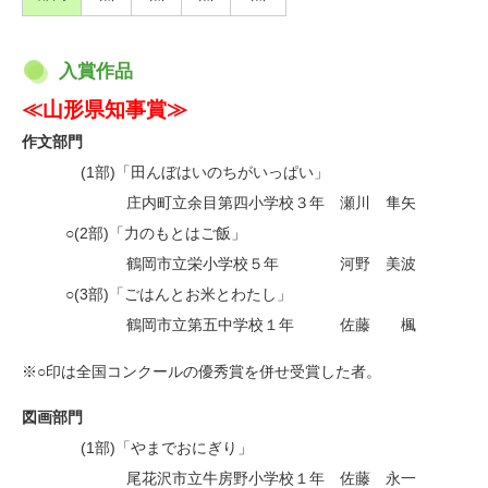
入賞作品
≪山形県知事賞≫
作文部門
・
(1部)「田んぼはいのちがいっぱい」
・
庄内町立余目第四小学校３年 瀬川 隼矢
○(2部)「力のもとはご飯」
・
鶴岡市立栄小学校５年 河野 美波
○(3部)「ごはんとお米とわたし」
・
鶴岡市立第五中学校１年 佐藤 楓
※○印は全国コンクールの優秀賞を併せ受賞した者。
図画部門
・
(1部)「やまでおにぎり」
・
尾花沢市立牛房野小学校１年 佐藤 永一