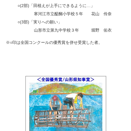
○(2部)「田植えが上手にできるように…」
・
寒河江市立醍醐小学校５年 花山 伶奈
○(3部)「実りへの願い」
・
山形市立第九中学校３年 堀野 佑衣
※○印は全国コンクールの優秀賞を併せ受賞した者。