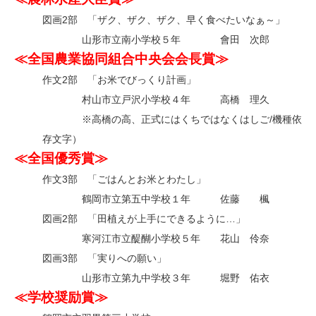
図画2部 「ザク、ザク、ザク、早く食べたいなぁ～」
・
山形市立南小学校５年 會田 次郎
≪全国農業協同組合中央会会長賞≫
作文2部 「お米でびっくり計画」
・
村山市立戸沢小学校４年 高橋 理久
・
※高橋の高、正式にはくちではなくはしご/機種依
存文字）
≪全国優秀賞≫
作文3部 「ごはんとお米とわたし」
・
鶴岡市立第五中学校１年 佐藤 楓
図画2部 「田植えが上手にできるように…」
・
寒河江市立醍醐小学校５年 花山 伶奈
図画3部 「実りへの願い」
・
山形市立第九中学校３年 堀野 佑衣
≪学校奨励賞≫