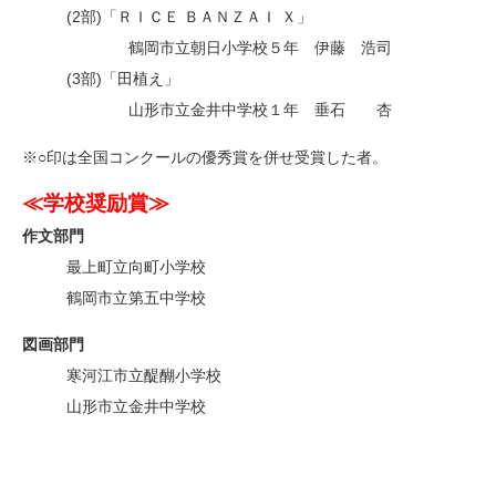
(2部)「ＲＩＣＥ ＢＡＮＺＡＩ Ｘ」
・
鶴岡市立朝日小学校５年 伊藤 浩司
(3部)「田植え」
・
山形市立金井中学校１年 垂石 杏
※○印は全国コンクールの優秀賞を併せ受賞した者。
≪
学校奨励賞
≫
作文部門
最上町立向町小学校
鶴岡市立第五中学校
図画部門
寒河江市立醍醐小学校
山形市立金井中学校