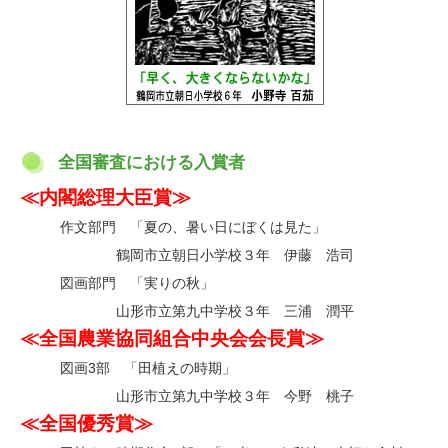
全国審査における入賞者
≪内閣総理大臣賞≫
作文部門 「夏の、暑い日にぼくは見た」
・
鶴岡市立朝日小学校３年 伊藤 浩司
図画部門 「実りの秋」
・
山形市立第九中学校３年 三浦 潤平
≪全国農業協同組合中央会会長賞≫
図画3部 「田植えの時期」
・
山形市立第九中学校３年 今野 桃子
≪全国優秀賞≫