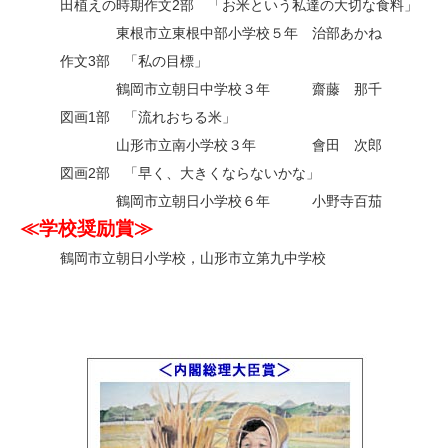
田植えの時期作文2部 「お米という私達の大切な食料」
・
東根市立東根中部小学校５年 治部あかね
作文3部 「私の目標」
・
鶴岡市立朝日中学校３年 齋藤 那千
図画1部 「流れおちる米」
・
山形市立南小学校３年 會田 次郎
図画2部 「早く、大きくならないかな」
・
鶴岡市立朝日小学校６年 小野寺百茄
≪学校奨励賞≫
鶴岡市立朝日小学校，山形市立第九中学校