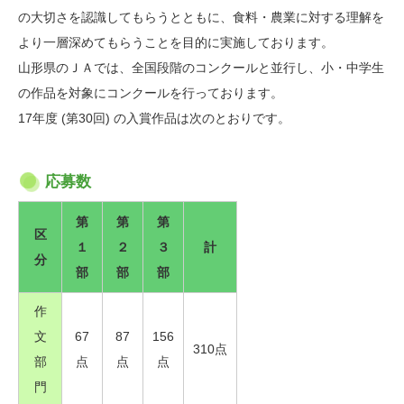
の大切さを認識してもらうとともに、食料・農業に対する理解を
より一層深めてもらうことを目的に実施しております。
山形県のＪＡでは、全国段階のコンクールと並行し、小・中学生
の作品を対象にコンクールを行っております。
17年度 (第30回) の入賞作品は次のとおりです。
応募数
第
第
第
区
１
２
３
計
分
部
部
部
作
文
67
87
156
310点
部
点
点
点
門