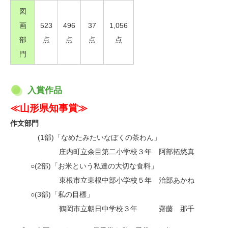
図
画
523
496
37
1,056
部
点
点
点
点
門
入賞作品
≪山形県知事賞≫
作文部門
・
(1部)「なめたみたいなぼくの茶わん」
・
庄内町立余目第二小学校３年 阿部拓悠真
○(2部)「お米という私達の大切な食料」
・
東根市立東根中部小学校５年 治部あかね
○(3部)「私の目標」
・
鶴岡市立朝日中学校３年 齋藤 那千