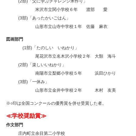
(2部)「父に学ぶチャレンジ米作り」
・
米沢市立関小学校６年 渡部 愛
(3部)「あったかいごはん」
・
山形市立山寺中学校１年 佐藤 麻衣
図画部門
(1部)「たのしい いねかり」
・
尾花沢市立名木沢小学校２年 大類 海斗
(2部)「楽しいいねかり」
・
南陽市立梨郷小学校５年 浜田ひかり
(3部)「一休み」
・
山形市立金井中学校２年 木村 友美
※○印は全国コンクールの優秀賞を併せ受賞した者。
≪
学校奨励賞
≫
作文部門
庄内町立余目第二小学校