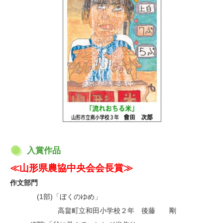
入賞作品
≪山形県農協中央会会長賞≫
作文部門
(1部)「ぼくのゆめ」
・
高畠町立和田小学校２年 後藤 剛