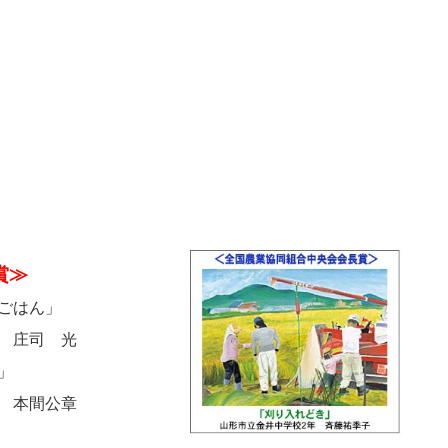
賞≫
ごはん」
 庄司 光
」
 本間公章