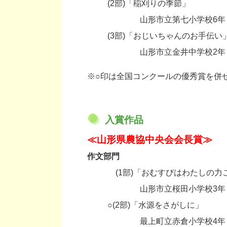
(2部)「稲刈りの季節」
・
山形市立第七小学校6年
(3部)「おじいちゃんのお手伝い
・
山形市立金井中学校2年 
※○印は全国コンクールの優秀賞を併
入賞作品
≪山形県農協中央会会長賞≫
作文部門
・
(1部)「おむすびはわたしの力
・
山形市立桜田小学校3年
○(2部)「水源をさがしに」
・
最上町立赤倉小学校4年