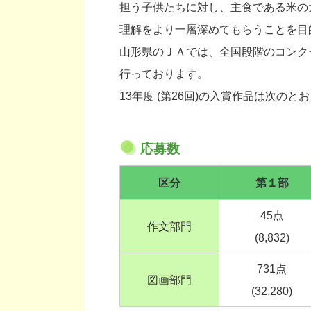
担う子供たちに対し、主食である米の
理解をより一層深めてもらうことを目
山形県のＪＡでは、全国段階のコンク
行っております。
13年度 (第26回)の入賞作品は次のと
応募数
区分
第１部
45点
作文部門
(8,832)
731点
図画部門
(32,280)