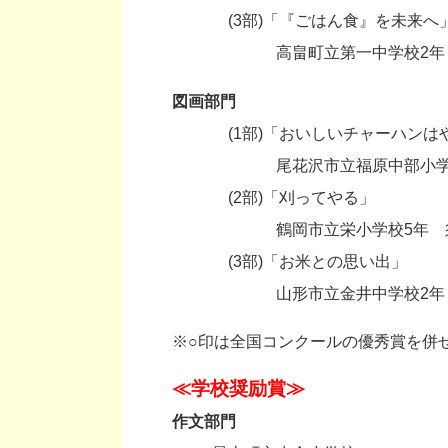
・
(3部)「『ごはん食』を未来へ
・
高畠町立第一中学校2年
図画部門
・
(1部)「おいしいチャーハン
・
尾花沢市立福原中部小学校
・
(2部)「刈ってやる」
・
鶴岡市立栄小学校5年 
・
(3部)「お米との思い出」
・
山形市立金井中学校2年
※○印は全国コンクールの優秀賞を併
≪
学校奨励賞
≫
作文部門