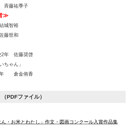
 斉藤祐季子
者≫
結城智裕
佐藤世和
年 佐藤奨啓
いちゃん」
年 倉金侑香
（PDFファイル）
はん・お米とわたし」作文・図画コンクール入賞作品集