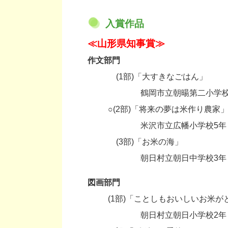
入賞作品
≪山形県知事賞≫
作文部門
・
(1部)「大すきなごはん」
・
鶴岡市立朝暘第二小学校
○(2部)「将来の夢は米作り農家
・
米沢市立広幡小学校5年
・
(3部)「お米の海」
・
朝日村立朝日中学校3年
図画部門
(1部)「ことしもおいしいお米
・
朝日村立朝日小学校2年