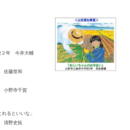
２年 今井大輔
」
 佐藤世和
 小野寺千賀
がとれるといいな」
 清野史拓