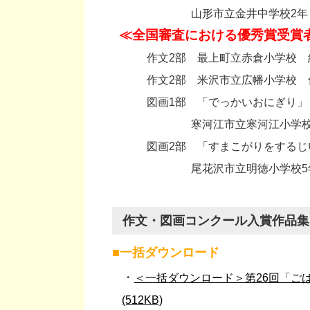
・
山形市立金井中学校2年
≪全国審査における優秀賞受賞
作文2部 最上町立赤倉小学校 
作文2部 米沢市立広幡小学校 
図画1部 「でっかいおにぎり」
・
寒河江市立寒河江小学校2
図画2部 「すまこがりをするじ
・
尾花沢市立明徳小学校5
作文・図画コンクール入賞作品集 
■一括ダウンロード
＜一括ダウンロード＞第26回「ご
(512KB)