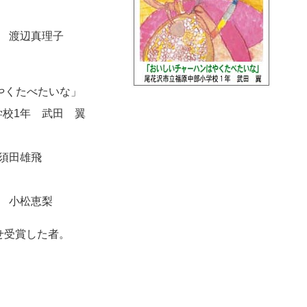
」
 渡辺真理子
はやくたべたいな」
1年 武田 翼
須田雄飛
 小松恵梨
せ受賞した者。