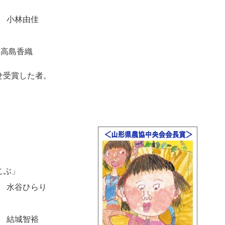
 小林由佳
」
高島香織
せ受賞した者。
こぶ」
 水谷ひらり
 結城智裕